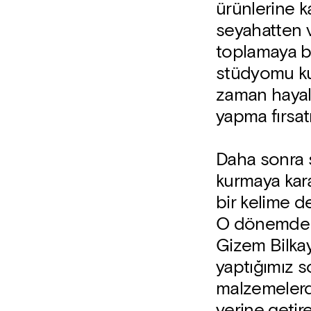
ürünlerine k
seyahatten 
toplamaya b
stüdyomu ku
zaman hayali
yapma fırsat
Daha sonra 
kurmaya kara
bir kelime d
O dönemde b
Gizem Bilkay
yaptığımız s
malzemelerden
yerine getir