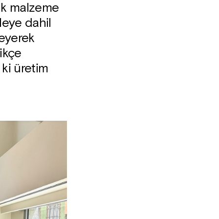
Renk malzeme
ileye dahil
leyerek
ikçe
ki üretim