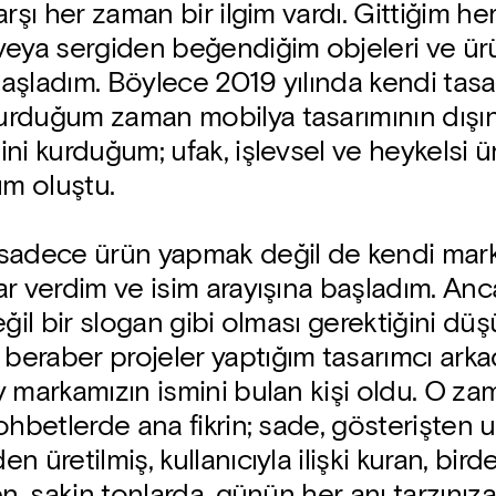
arşı her zaman bir ilgim vardı. Gittiğim h
veya sergiden beğendiğim objeleri ve ürü
aşladım. Böylece 2019 yılında kendi tasa
rduğum zaman mobilya tasarımının dışı
ni kurduğum; ufak, işlevsel ve heykelsi ü
ım oluştu.
sadece ürün yapmak değil de kendi mar
r verdim ve isim arayışına başladım. Anc
eğil bir slogan gibi olması gerektiğini d
eraber projeler yaptığım tasarımcı arka
 markamızın ismini bulan kişi oldu. O z
ohbetlerde ana fikrin; sade, gösterişten uz
 üretilmiş, kullanıcıyla ilişki kuran, birde
en, sakin tonlarda, günün her anı tarzınız