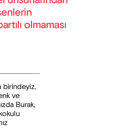
mel unsurlarından
şenlerin
bartılı olmaması
 birindeyiz.
enk ve
mızda Burak,
 kokulu
mız