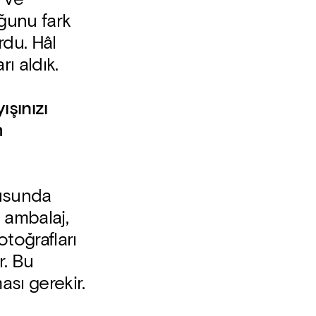
ğunu fark
rdu. Hâl
ı aldık.
ışınızı
m
tusunda
, ambalaj,
otoğrafları
r. Bu
ası gerekir.