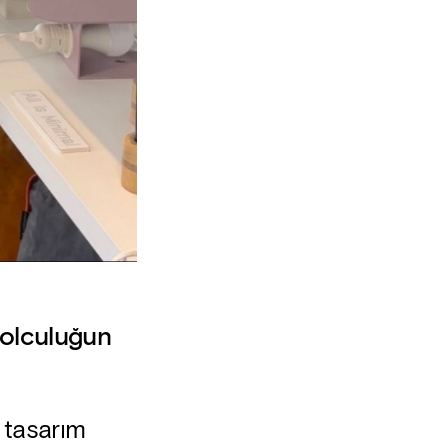
 yolculuğun
 tasarım