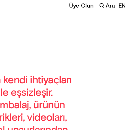
Üye Olun
Ara
EN
n kendi ihtiyaçları
e eşsizleşir.
ambalaj, ürünün
kleri, videoları,