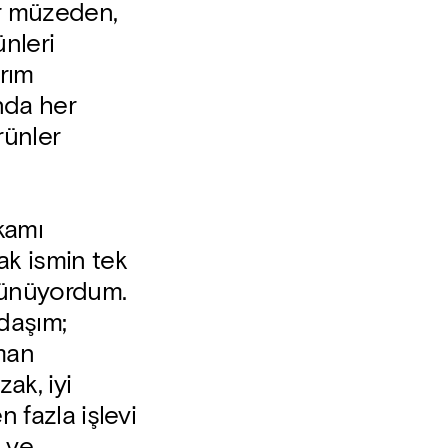
er müzeden,
nleri
rım
nda her
rünler
kamı
ak ismin tek
üşünüyordum.
daşım;
aman
ak, iyi
n fazla işlevi
a ve