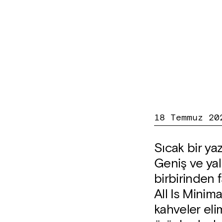
18 Temmuz 20
Sıcak bir ya
Geniş ve ya
birbirinden f
All Is Minima
kahveler eli