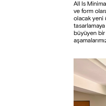
All Is Minim
ve form olara
olacak yeni 
tasarlamaya 
büyüyen bir 
aşamalarımız