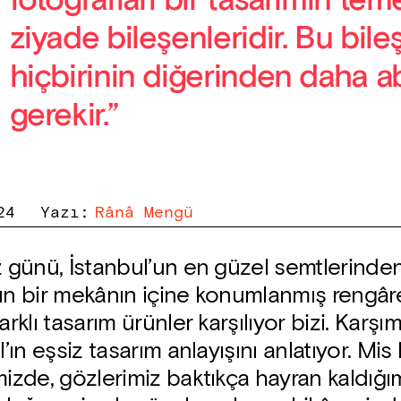
fotoğrafları bir tasarımın te
ziyade bileşenleridir. Bu bile
hiçbirinin diğerinden daha a
gerekir.”
24
Yazı
:
Rânâ Mengü
z günü, İstanbul’un en güzel semtlerinden
lın bir mekânın içine konumlanmış rengâr
arklı tasarım ürünler karşılıyor bizi. Karşı
l’ın eşsiz tasarım anlayışını anlatıyor. Mis
mizde, gözlerimiz baktıkça hayran kaldığı