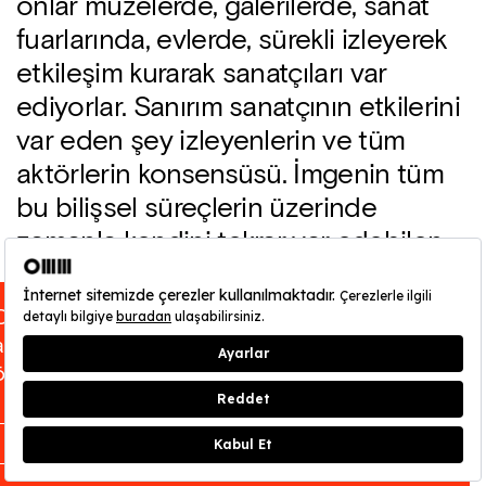
onlar müzelerde, galerilerde, sanat
fuarlarında, evlerde, sürekli izleyerek
etkileşim kurarak sanatçıları var
ediyorlar. Sanırım sanatçının etkilerini
var eden şey izleyenlerin ve tüm
aktörlerin konsensüsü. İmgenin tüm
bu bilişsel süreçlerin üzerinde
zamanla kendini tekrar var edebilen
bir gücü de var. Her şey bu
yörüngede “meraklısına” salınıyor.
OMM - Odunpazarı Modern Müze’nin ziyarete
Kimin ne anladığı bir çok yöne sahip
açık olduğu gün ve saatleri
buraya
tıklayarak
olsa da zaman büyük
öğrenebilirsiniz.
kütüphanesinde önce her şeyi
indirgiyor, yüzyılları paketler hâline
KAPAT
çeviriyor, işte bugün üçüncü