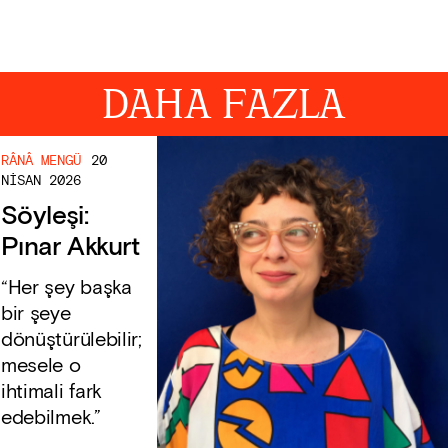
DAHA FAZLA
RÂNÂ MENGÜ
20
NISAN 2026
Söyleşi:
Pınar Akkurt
“Her şey başka
bir şeye
dönüştürülebilir;
mesele o
ihtimali fark
edebilmek.”