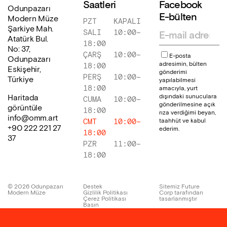
Saatleri
Facebook
Odunpazarı
E-bülten
Modern Müze
PZT
KAPALI
Şarkiye Mah.
SALI
10:00
–
Atatürk Bul.
18:00
No: 37,
ÇARŞ
10:00
–
E-posta
Odunpazarı
adresimin, bülten
18:00
Eskişehir,
gönderimi
PERŞ
10:00
–
Türkiye
yapılabilmesi
18:00
amacıyla, yurt
dışındaki sunuculara
Haritada
CUMA
10:00
–
gönderilmesine açık
görüntüle
18:00
rıza verdiğimi beyan,
info@omm.art
taahhüt ve kabul
CMT
10:00
–
+90 222 221 27
ederim.
18:00
37
PZR
11:00
–
18:00
©
2026
Odunpazarı
Destek
Sitemiz Future
Modern Müze
Gizlilik Politikası
Corp tarafından
Çerez Politikası
tasarlanmıştır
Basın