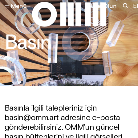
Menü
Üye Olun
E
Basın
Basınla ilgili talepleriniz için
basin@omm.art adresine e-posta
gönderebilirsiniz. OMM’un güncel
basın bültenlerini ve ilgili görselleri