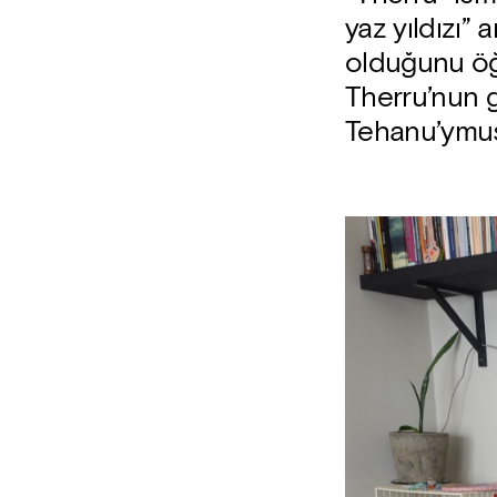
yaz yıldızı”
olduğunu öğ
Therru’nun 
Tehanu’ymuş