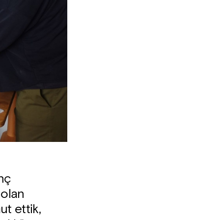
nç
 olan
t ettik,