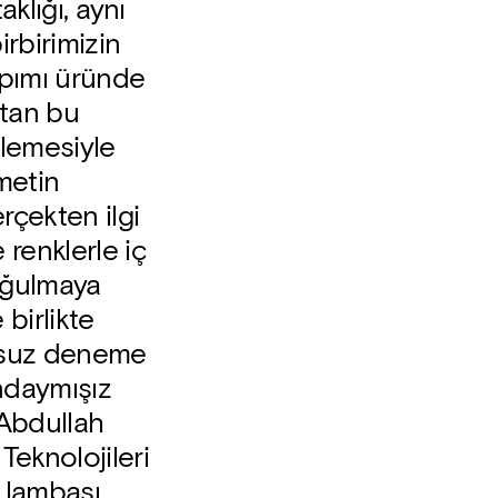
aklığı, aynı
rbirimizin
apımı üründe
atan bu
klemesiyle
metin
çekten ilgi
renklerle iç
boğulmaya
birlikte
sonsuz deneme
ndaymışız
 Abdullah
Teknolojileri
 lambası,