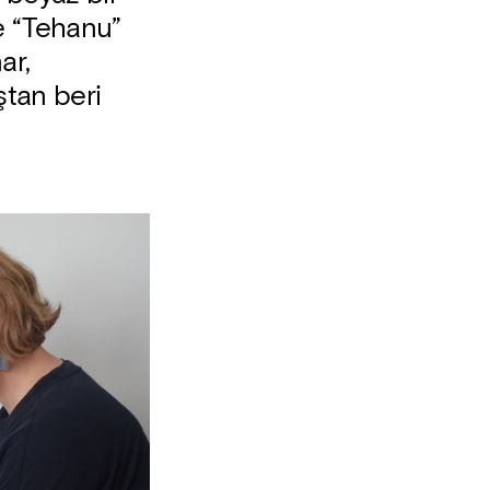
le “Tehanu”
ar,
ştan beri