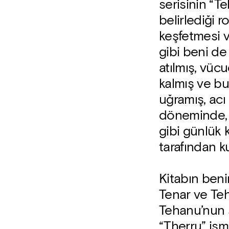
serisinin “T
belirlediği 
keşfetmesi v
gibi beni de
atılmış, vüc
kalmış ve b
uğramış, acı 
döneminde, y
gibi günlük k
tarafından ku
Kitabın beni
Tenar ve Te
Tehanu’nun 
“Therru” ismi