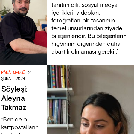
tanıtım dili, sosyal medya
içerikleri, videoları,
fotoğrafları bir tasarımın
temel unsurlarından ziyade
bileşenleridir. Bu bileşenlerin
hiçbirinin diğerinden daha
abartılı olmaması gerekir.”
RÂNÂ MENGÜ
2
ŞUBAT 2024
Söyleşi:
Aleyna
Takmaz
“Ben de o
kartpostalların