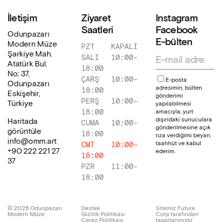
İletişim
Ziyaret
Instagram
Saatleri
Facebook
Odunpazarı
E-bülten
Modern Müze
PZT
KAPALI
Şarkiye Mah.
SALI
10:00
–
Atatürk Bul.
18:00
No: 37,
ÇARŞ
10:00
–
E-posta
Odunpazarı
adresimin, bülten
18:00
Eskişehir,
gönderimi
PERŞ
10:00
–
Türkiye
yapılabilmesi
18:00
amacıyla, yurt
dışındaki sunuculara
Haritada
CUMA
10:00
–
gönderilmesine açık
görüntüle
18:00
rıza verdiğimi beyan,
info@omm.art
taahhüt ve kabul
CMT
10:00
–
+90 222 221 27
ederim.
18:00
37
PZR
11:00
–
18:00
©
2026
Odunpazarı
Destek
Sitemiz Future
Modern Müze
Gizlilik Politikası
Corp tarafından
Çerez Politikası
tasarlanmıştır