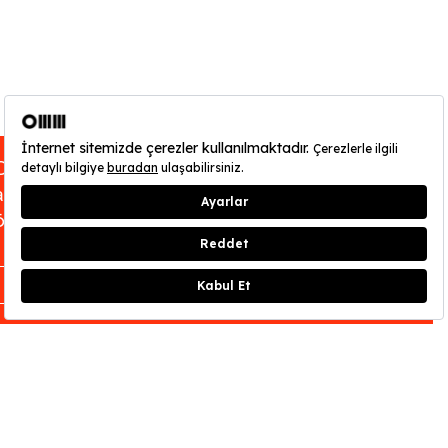
OMM - Odunpazarı Modern Müze’nin ziyarete
açık olduğu gün ve saatleri
buraya
tıklayarak
öğrenebilirsiniz.
KAPAT