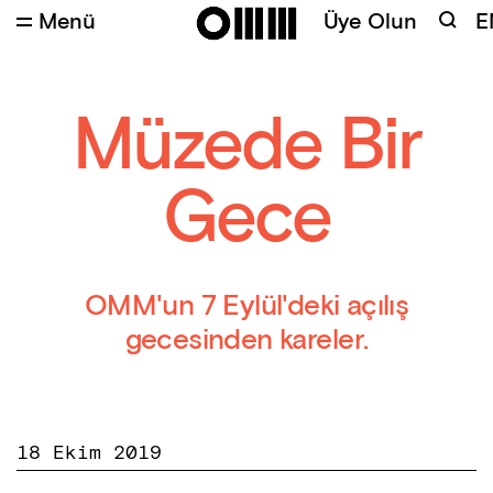
Menü
Üye Olun
E
Kredi
:
Burçin Ergunt
Müzede Bir
Gece
OMM'un 7 Eylül'deki açılış
gecesinden kareler.
18 Ekim 2019