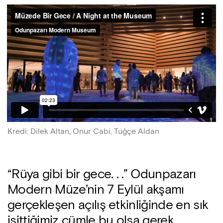
Kredi
:
Dilek Altan, Onur Cabi, Tuğçe Aldan
“Rüya gibi bir gece. . .” Odunpazarı
Modern Müze’nin 7 Eylül akşamı
gerçekleşen açılış etkinliğinde en sık
işittiğimiz cümle bu olsa gerek.