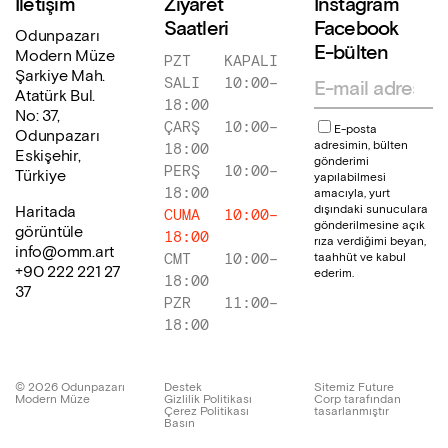
İletişim
Ziyaret
Instagram
Saatleri
Facebook
Odunpazarı
E-bülten
Modern Müze
PZT
KAPALI
Şarkiye Mah.
SALI
10:00
–
Atatürk Bul.
18:00
No: 37,
ÇARŞ
10:00
–
E-posta
Odunpazarı
adresimin, bülten
18:00
Eskişehir,
gönderimi
PERŞ
10:00
–
Türkiye
yapılabilmesi
18:00
amacıyla, yurt
dışındaki sunuculara
Haritada
CUMA
10:00
–
gönderilmesine açık
görüntüle
18:00
rıza verdiğimi beyan,
info@omm.art
taahhüt ve kabul
CMT
10:00
–
+90 222 221 27
ederim.
18:00
37
PZR
11:00
–
18:00
©
2026
Odunpazarı
Destek
Sitemiz Future
Modern Müze
Gizlilik Politikası
Corp tarafından
Çerez Politikası
tasarlanmıştır
Basın