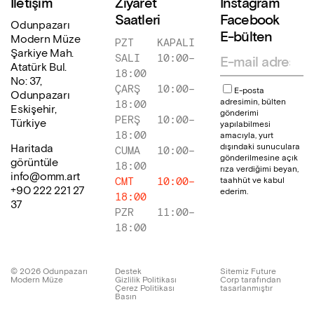
İletişim
Ziyaret
Instagram
Saatleri
Facebook
Odunpazarı
E-bülten
Modern Müze
PZT
KAPALI
Şarkiye Mah.
SALI
10:00
–
Atatürk Bul.
18:00
No: 37,
ÇARŞ
10:00
–
E-posta
Odunpazarı
adresimin, bülten
18:00
Eskişehir,
gönderimi
PERŞ
10:00
–
Türkiye
yapılabilmesi
18:00
amacıyla, yurt
dışındaki sunuculara
Haritada
CUMA
10:00
–
gönderilmesine açık
görüntüle
18:00
rıza verdiğimi beyan,
info@omm.art
taahhüt ve kabul
CMT
10:00
–
+90 222 221 27
ederim.
18:00
37
PZR
11:00
–
18:00
©
2026
Odunpazarı
Destek
Sitemiz Future
Modern Müze
Gizlilik Politikası
Corp tarafından
Çerez Politikası
tasarlanmıştır
Basın